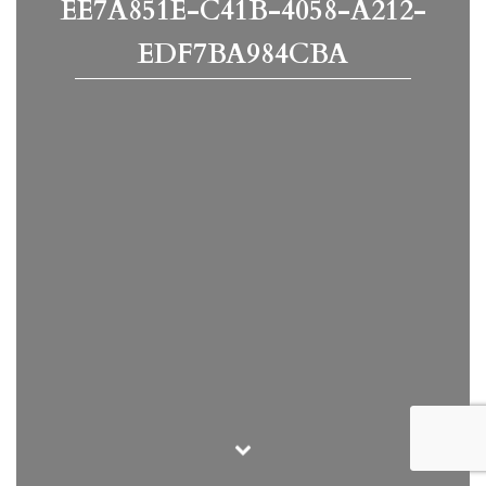
EE7A851E-C41B-4058-A212-
EDF7BA984CBA