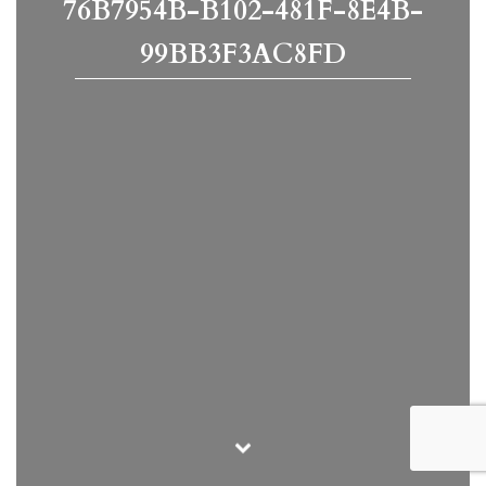
76B7954B-B102-481F-8E4B-
99BB3F3AC8FD