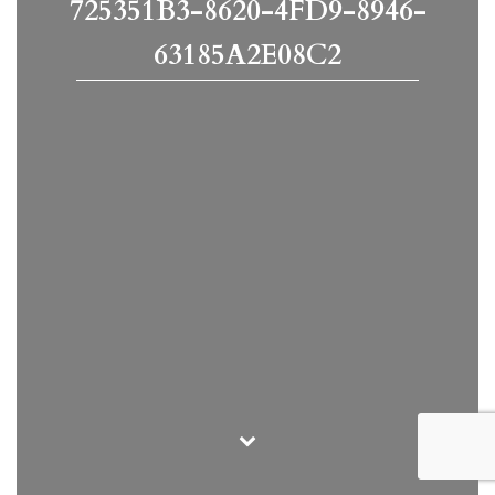
725351B3-8620-4FD9-8946-
63185A2E08C2