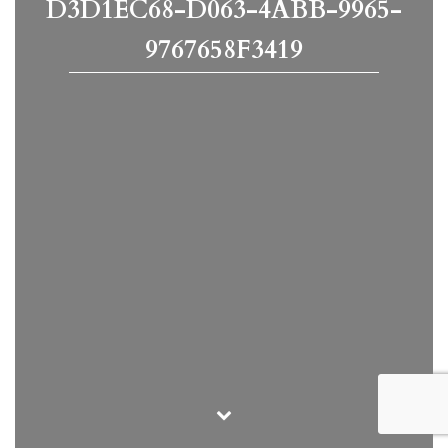
D3D1EC68-D063-4ABB-9965-
9767658F3419